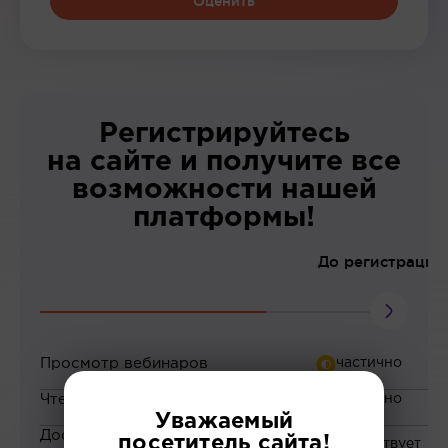
Оценить
Регистрируйтесь
на сайте и получите все
возможности нашей
платформы!
До регистрации
Просмотр вебинаров
Чтение статей
Уважаемый
Доступ к закрытым
посетитель сайта!