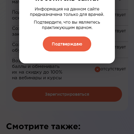
материалам
Информация на данном сайте
Подборка материалов на
предназначена только для врачей.
основе ваших интересов
Подтвердите, что вы являетесь
практикующим врачом.
Сохранение материалов в
закладки
Подтверждаю
Сохранение прогресса по
обучению
Возможность зарабатывать
баллы и обменивать
их на скидку до 100%
на вебинары и курсы
Зарегистрироваться
Смотрите также: