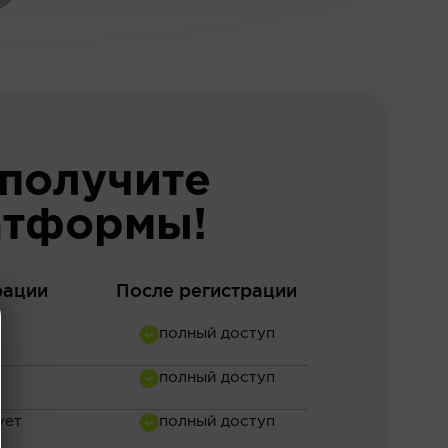
 получите
атформы!
рации
После регистрации