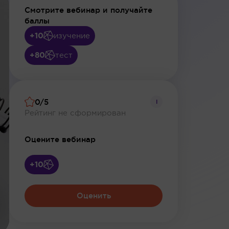
Смотрите вебинар и получайте
баллы
+10
изучение
+80
тест
0/5
i
Рейтинг не сформирован
Оцените вебинар
+10
Оценить