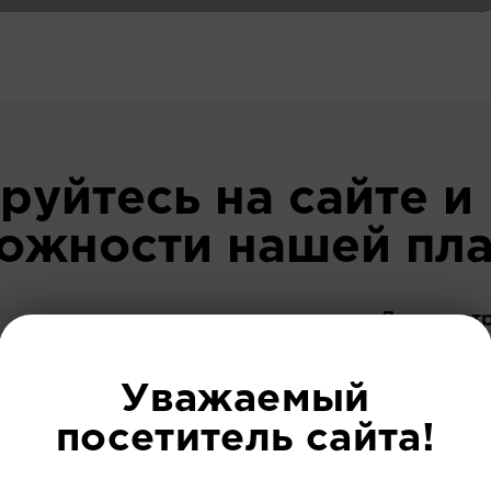
руйтесь на сайте и
можности нашей пл
До регист
Уважаемый
посетитель сайта!