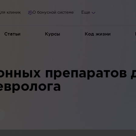
ля клиник
О бонусной системе
Еще
Статьи
Курсы
Код жизни
онных препаратов 
евролога