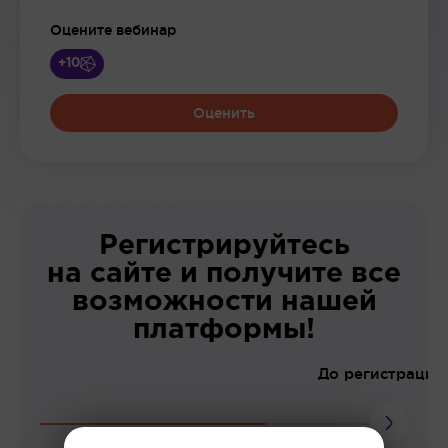
Оцените вебинар
+10
Оценить
Регистрируйтесь
на сайте и получите все
возможности нашей
платформы!
До регистрации