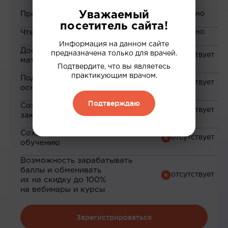
Уважаемый
Просмотр вебинаров
посетитель сайта!
Чтение статей
Информация на данном сайте
Доступ к закрытым
предназначена только для врачей.
материалам
Подтвердите, что вы являетесь
практикующим врачом.
Подборка материалов на
основе ваших интересов
Подтверждаю
Сохранение материалов в
закладки
Сохранение прогресса по
обучению
Возможность зарабатывать
баллы и обменивать
их на скидку до 100%
на вебинары и курсы
Зарегистрироваться