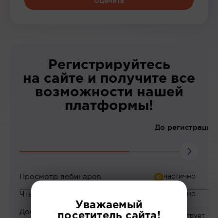
Оценить
Регистрируйтесь
на сайте и получите все
возможности нашей
платформы!
До регистрации
Просмотр вебинаров
Чтение статей
Уважаемый
Доступ к закрытым
посетитель сайта!