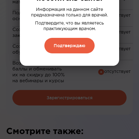
материалам
Информация на данном сайте
Подборка материалов на
предназначена только для врачей.
основе ваших интересов
Подтвердите, что вы являетесь
практикующим врачом.
Сохранение материалов в
закладки
Подтверждаю
Сохранение прогресса по
обучению
Возможность зарабатывать
баллы и обменивать
их на скидку до 100%
на вебинары и курсы
Зарегистрироваться
Смотрите также: