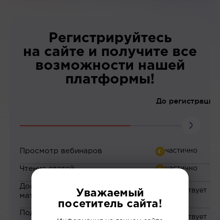
Регистрируйтесь
на сайте и получите все
возможности нашей
платформы!
До регистрации
Просмотр вебинаров
Чтение статей
Доступ к закрытым
Уважаемый
материалам
посетитель сайта!
Подборка материалов на