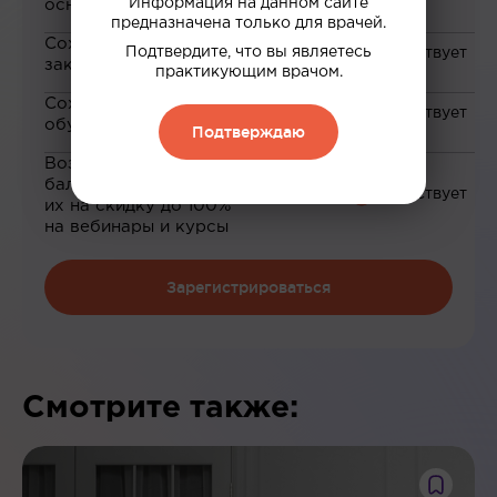
Информация на данном сайте
основе ваших интересов
предназначена только для врачей.
Сохранение материалов в
Подтвердите, что вы являетесь
закладки
практикующим врачом.
Сохранение прогресса по
обучению
Подтверждаю
Возможность зарабатывать
баллы и обменивать
их на скидку до 100%
на вебинары и курсы
Зарегистрироваться
Смотрите также: