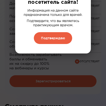
посетитель сайта!
Доступ к закрытым
материалам
Информация на данном сайте
предназначена только для врачей.
Подборка материалов на
основе ваших интересов
Подтвердите, что вы являетесь
практикующим врачом.
Сохранение материалов в
закладки
Подтверждаю
Сохранение прогресса по
обучению
Возможность зарабатывать
баллы и обменивать
их на скидку до 100%
на вебинары и курсы
Зарегистрироваться