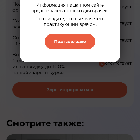
Подборка материалов на
Информация на данном сайте
основе ваших интересов
предназначена только для врачей.
Подтвердите, что вы являетесь
Сохранение материалов в
практикующим врачом.
закладки
Сохранение прогресса по
Подтверждаю
обучению
Возможность зарабатывать
баллы и обменивать
их на скидку до 100%
на вебинары и курсы
Зарегистрироваться
Смотрите также: