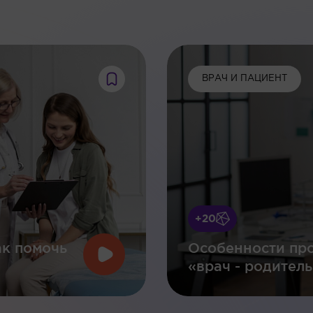
:
ВРАЧ И ПАЦИЕНТ
+20
ак помочь
Особенности пр
«врач - родитель