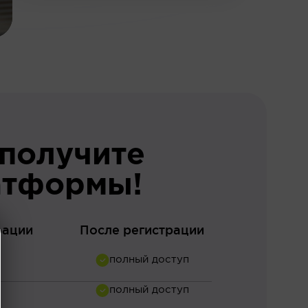
 получите
атформы!
рации
После регистрации