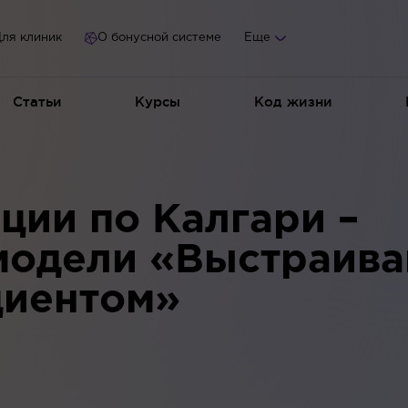
ля клиник
О бонусной системе
Еще
Статьи
Курсы
Код жизни
ации по Калгари –
модели «Выстраива
циентом»