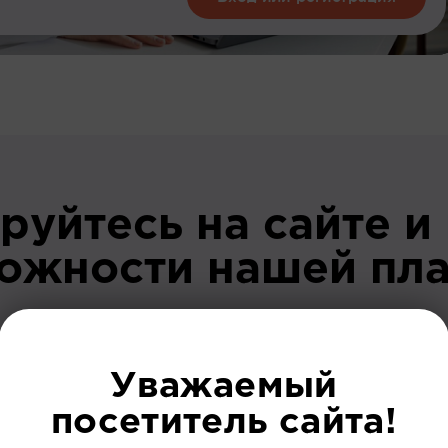
руйтесь на сайте и
можности нашей пл
До регист
Уважаемый
посетитель сайта!