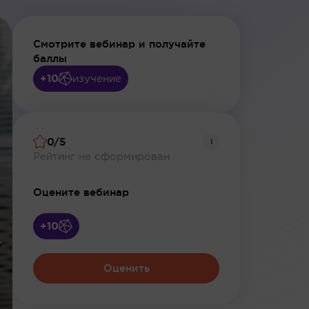
Смотрите вебинар и получайте
баллы
+10
изучение
0/5
i
Рейтинг не сформирован
Оцените вебинар
+10
Оценить