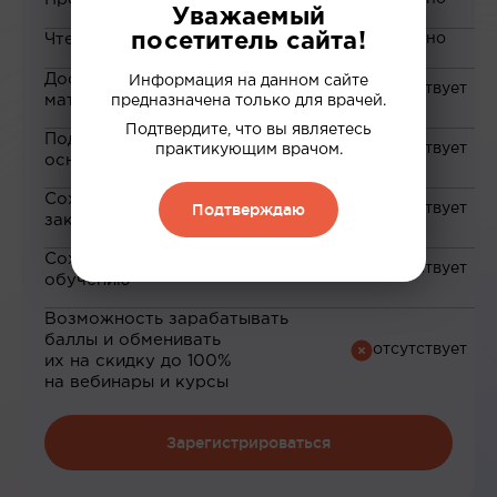
Уважаемый
посетитель сайта!
Чтение статей
Доступ к закрытым
Информация на данном сайте
материалам
предназначена только для врачей.
Подтвердите, что вы являетесь
Подборка материалов на
практикующим врачом.
основе ваших интересов
Сохранение материалов в
Подтверждаю
закладки
Сохранение прогресса по
обучению
Возможность зарабатывать
баллы и обменивать
их на скидку до 100%
на вебинары и курсы
Зарегистрироваться