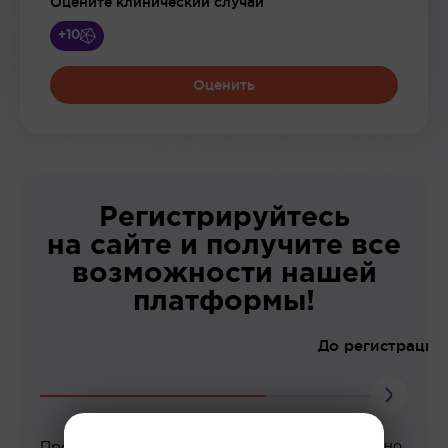
Оцените клинический случай
+10
Оценить
Регистрируйтесь
на сайте и получите все
возможности нашей
платформы!
До регистрации
Просмотр вебинаров