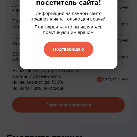
посетитель сайта!
Доступ к закрытым
материалам
Информация на данном сайте
предназначена только для врачей.
Подборка материалов на
основе ваших интересов
Подтвердите, что вы являетесь
практикующим врачом.
Сохранение материалов в
закладки
Подтверждаю
Сохранение прогресса по
обучению
Возможность зарабатывать
баллы и обменивать
их на скидку до 100%
на вебинары и курсы
Зарегистрироваться