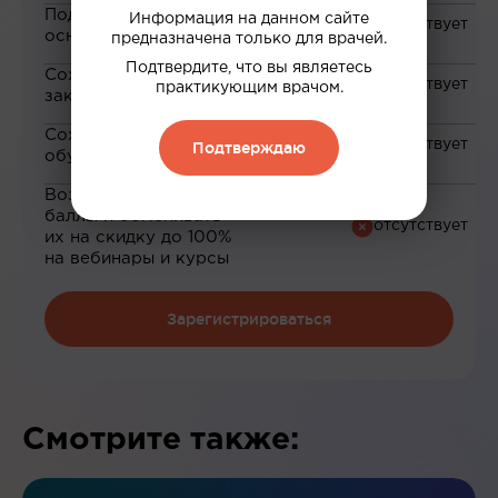
Подборка материалов на
Информация на данном сайте
основе ваших интересов
предназначена только для врачей.
Подтвердите, что вы являетесь
Сохранение материалов в
практикующим врачом.
закладки
Сохранение прогресса по
Подтверждаю
обучению
Возможность зарабатывать
баллы и обменивать
их на скидку до 100%
на вебинары и курсы
Зарегистрироваться
Смотрите также: