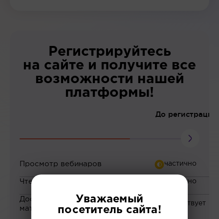
Регистрируйтесь
на сайте и получите все
возможности нашей
платформы!
До регистрации
Просмотр вебинаров
Чтение статей
Уважаемый
Доступ к закрытым
материалам
посетитель сайта!