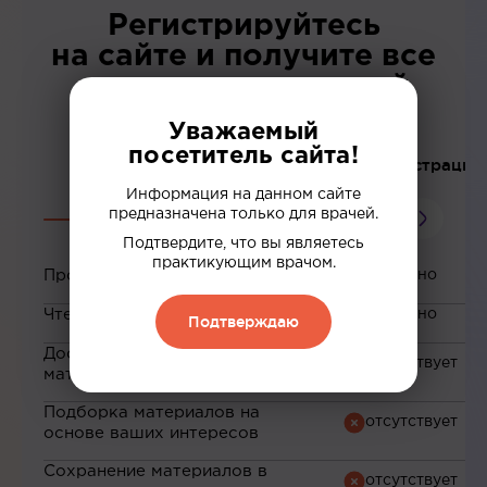
Регистрируйтесь
на сайте и получите все
возможности нашей
платформы!
Уважаемый
посетитель сайта!
До регистрации
Информация на данном сайте
предназначена только для врачей.
Подтвердите, что вы являетесь
практикующим врачом.
Просмотр вебинаров
Чтение статей
Подтверждаю
Доступ к закрытым
материалам
Подборка материалов на
основе ваших интересов
Сохранение материалов в