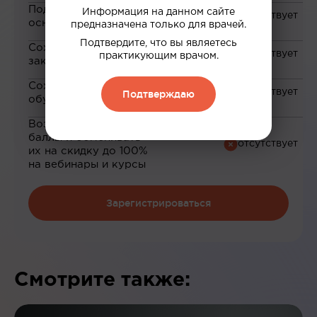
Подборка материалов на
Информация на данном сайте
основе ваших интересов
предназначена только для врачей.
Подтвердите, что вы являетесь
Сохранение материалов в
практикующим врачом.
закладки
Сохранение прогресса по
Подтверждаю
обучению
Возможность зарабатывать
баллы и обменивать
их на скидку до 100%
на вебинары и курсы
Зарегистрироваться
Смотрите также: