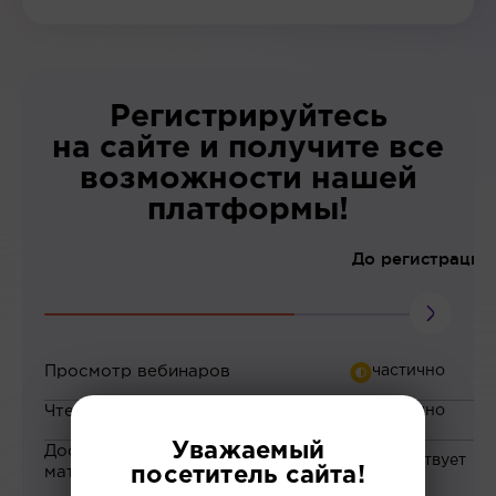
Регистрируйтесь
на сайте и получите все
возможности нашей
платформы!
До регистрации
Просмотр вебинаров
Чтение статей
Уважаемый
Доступ к закрытым
материалам
посетитель сайта!