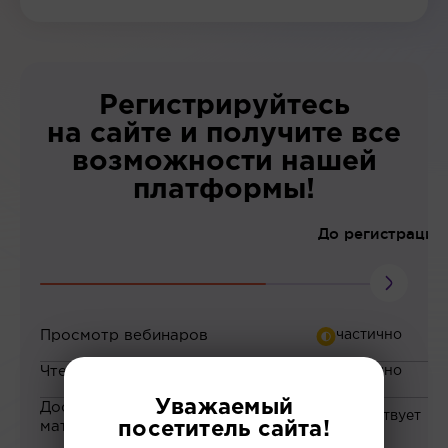
Регистрируйтесь
на сайте и получите все
возможности нашей
платформы!
До регистрации
Просмотр вебинаров
Чтение статей
Уважаемый
Доступ к закрытым
материалам
посетитель сайта!