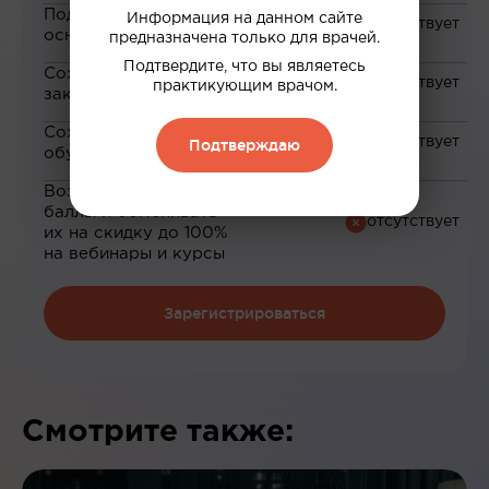
Подборка материалов на
Информация на данном сайте
основе ваших интересов
предназначена только для врачей.
Подтвердите, что вы являетесь
Сохранение материалов в
практикующим врачом.
закладки
Сохранение прогресса по
Подтверждаю
обучению
Возможность зарабатывать
баллы и обменивать
их на скидку до 100%
на вебинары и курсы
Зарегистрироваться
Смотрите также: