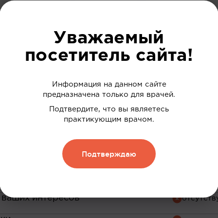
Уважаемый
посетитель сайта!
руйтесь на сайте и
можности нашей пл
Информация на данном сайте
предназначена только для врачей.
Подтвердите, что вы являетесь
До регист
практикующим врачом.
Подтверждаю
 ваших интересов