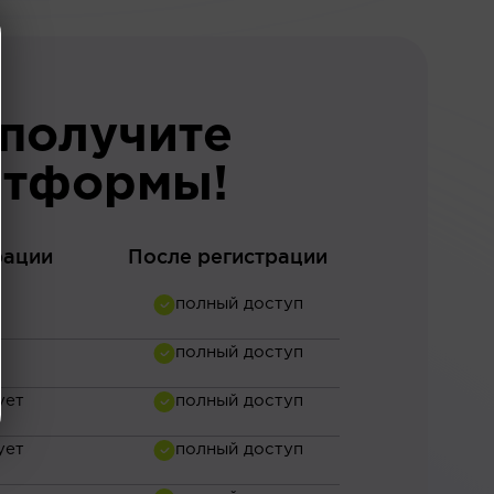
 получите
атформы!
рации
После регистрации