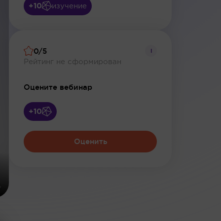
+10
изучение
0/5
i
Рейтинг не сформирован
Оцените вебинар
+10
Оценить