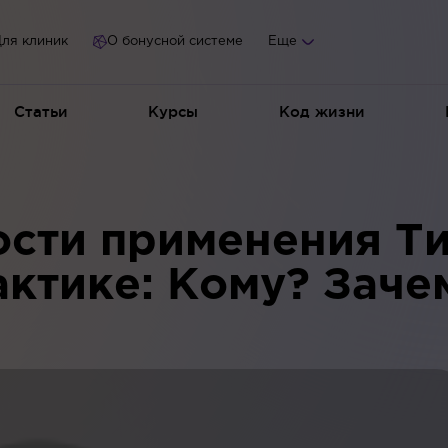
ля клиник
О бонусной системе
Еще
Статьи
Курсы
Код жизни
сти применения Ти
ктике: Кому? Заче