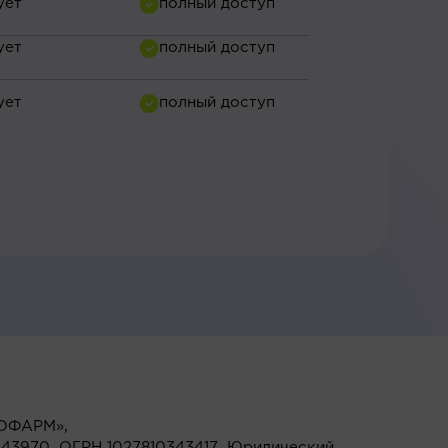
ОФАРМ»,
43970, ОГРН 1027810343417, Юридический