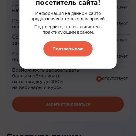
посетитель сайта!
Доступ к закрытым
материалам
Информация на данном сайте
предназначена только для врачей.
Подборка материалов на
основе ваших интересов
Подтвердите, что вы являетесь
практикующим врачом.
Сохранение материалов в
закладки
Подтверждаю
Сохранение прогресса по
обучению
Возможность зарабатывать
баллы и обменивать
их на скидку до 100%
на вебинары и курсы
Зарегистрироваться