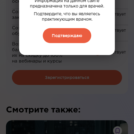
Информация на данном сайте
основе ваших интересов
предназначена только для врачей.
Сохранение материалов в
Подтвердите, что вы являетесь
закладки
практикующим врачом.
Сохранение прогресса по
обучению
Подтверждаю
Возможность зарабатывать
баллы и обменивать
их на скидку до 100%
на вебинары и курсы
Зарегистрироваться
Смотрите также: