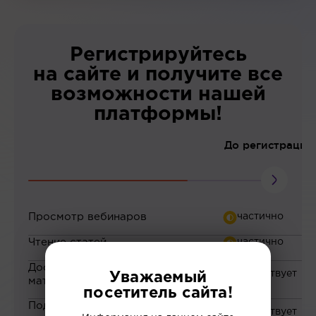
Регистрируйтесь
на сайте и получите все
возможности нашей
платформы!
До регистрации
Просмотр вебинаров
Чтение статей
Доступ к закрытым
Уважаемый
материалам
посетитель сайта!
Подборка материалов на