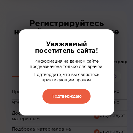
Регистрируйтесь
на сайте и получите все
возможности нашей
Уважаемый
платформы!
посетитель сайта!
До регистрации
Информация на данном сайте
предназначена только для врачей.
Подтвердите, что вы являетесь
практикующим врачом.
Просмотр вебинаров
Подтверждаю
Чтение статей
Доступ к закрытым
материалам
Подборка материалов на