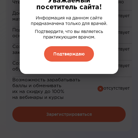
Уважаемый
Чтение статей
посетитель сайта!
Доступ к закрытым
Информация на данном сайте
материалам
предназначена только для врачей.
Подборка материалов на
Подтвердите, что вы являетесь
основе ваших интересов
практикующим врачом.
Сохранение материалов в
закладки
Подтверждаю
Сохранение прогресса по
обучению
Возможность зарабатывать
баллы и обменивать
их на скидку до 100%
на вебинары и курсы
Зарегистрироваться