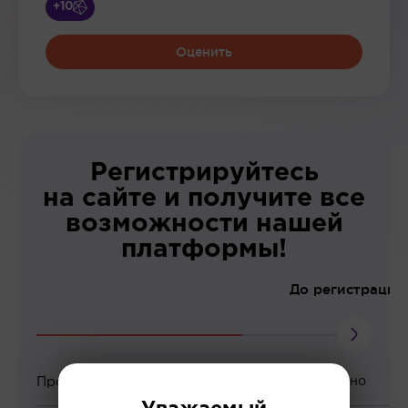
+10
Оценить
Регистрируйтесь
на сайте и получите все
возможности нашей
платформы!
До регистрации
Просмотр вебинаров