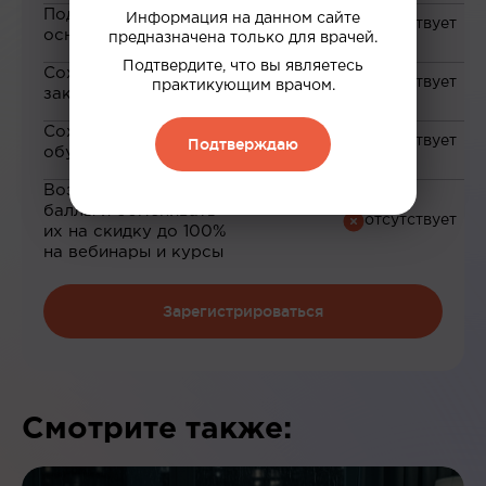
Подборка материалов на
Информация на данном сайте
основе ваших интересов
предназначена только для врачей.
Подтвердите, что вы являетесь
Сохранение материалов в
практикующим врачом.
закладки
Сохранение прогресса по
Подтверждаю
обучению
Возможность зарабатывать
баллы и обменивать
их на скидку до 100%
на вебинары и курсы
Зарегистрироваться
Смотрите также: