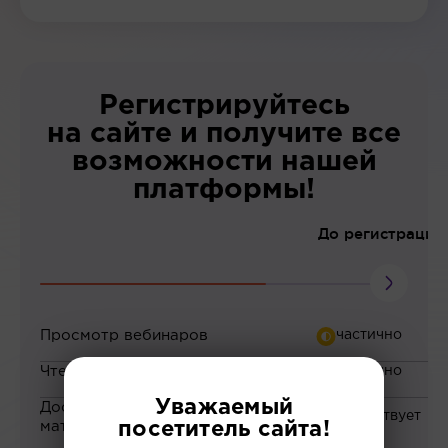
Регистрируйтесь
на сайте и получите все
возможности нашей
платформы!
До регистрации
Просмотр вебинаров
Чтение статей
Уважаемый
Доступ к закрытым
материалам
посетитель сайта!