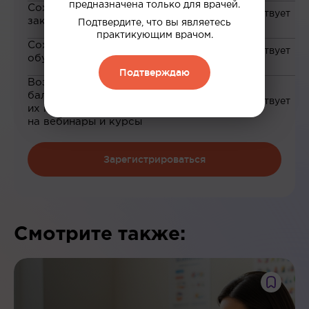
предназначена только для врачей.
Сохранение материалов в
закладки
Подтвердите, что вы являетесь
практикующим врачом.
Сохранение прогресса по
обучению
Подтверждаю
Возможность зарабатывать
баллы и обменивать
их на скидку до 100%
на вебинары и курсы
Зарегистрироваться
Смотрите также: