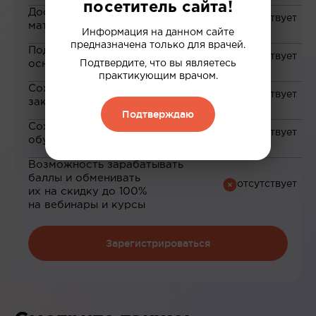
посетитель сайта!
Доступ к закрытым
материалам
Информация на данном сайте
предназначена только для врачей.
Подборка материалов на
основе ваших интересов
Подтвердите, что вы являетесь
практикующим врачом.
Сохранение материалов в
закладки
Подтверждаю
Сохранение прогресса по
обучению
Возможность зарабатывать
баллы и обменивать
их на скидку до 100%
на вебинары и курсы
Зарегистрироваться