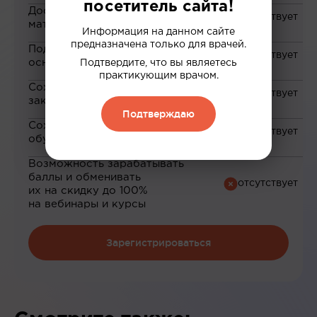
посетитель сайта!
Доступ к закрытым
материалам
Информация на данном сайте
предназначена только для врачей.
Подборка материалов на
основе ваших интересов
Подтвердите, что вы являетесь
практикующим врачом.
Сохранение материалов в
закладки
Подтверждаю
Сохранение прогресса по
обучению
Возможность зарабатывать
баллы и обменивать
их на скидку до 100%
на вебинары и курсы
Зарегистрироваться