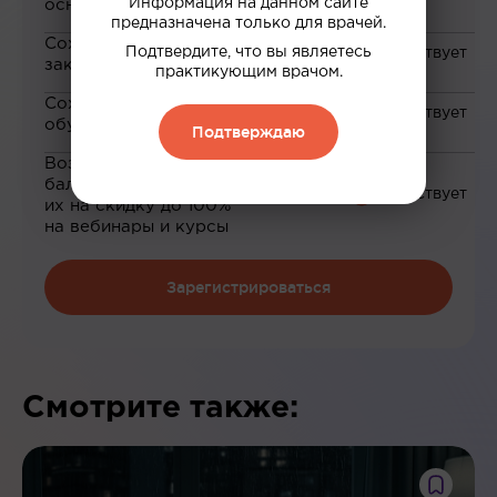
Информация на данном сайте
основе ваших интересов
предназначена только для врачей.
Сохранение материалов в
Подтвердите, что вы являетесь
закладки
практикующим врачом.
Сохранение прогресса по
обучению
Подтверждаю
Возможность зарабатывать
баллы и обменивать
их на скидку до 100%
на вебинары и курсы
Зарегистрироваться
Смотрите также: