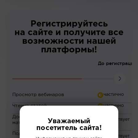
Регистрируйтесь
на сайте и получите все
возможности нашей
платформы!
До регистрации
Просмотр вебинаров
Чтение статей
Доступ к закрытым
Уважаемый
материалам
посетитель сайта!
Подборка материалов на