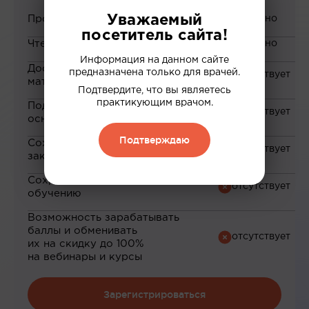
Уважаемый
Просмотр вебинаров
посетитель сайта!
Чтение статей
Информация на данном сайте
Доступ к закрытым
предназначена только для врачей.
материалам
Подтвердите, что вы являетесь
практикующим врачом.
Подборка материалов на
основе ваших интересов
Подтверждаю
Сохранение материалов в
закладки
Сохранение прогресса по
обучению
Возможность зарабатывать
баллы и обменивать
их на скидку до 100%
на вебинары и курсы
Зарегистрироваться