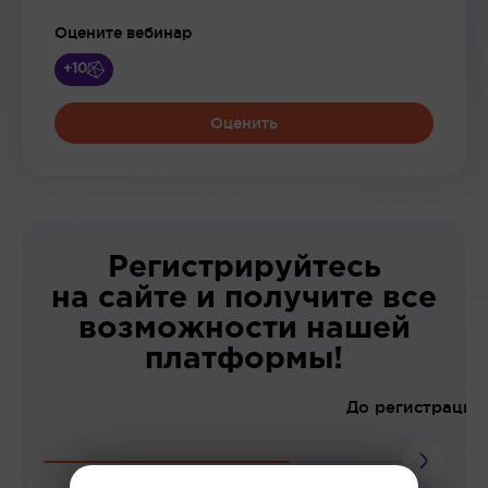
Оцените вебинар
+10
Оценить
Регистрируйтесь
на сайте и получите все
возможности нашей
платформы!
До регистрации