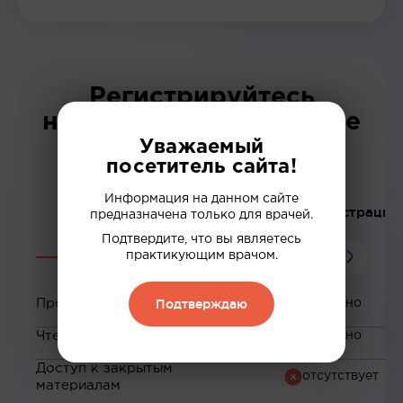
Регистрируйтесь
на сайте и получите все
возможности нашей
Уважаемый
посетитель сайта!
платформы!
Информация на данном сайте
До регистрации
предназначена только для врачей.
Подтвердите, что вы являетесь
практикующим врачом.
Подтверждаю
Просмотр вебинаров
Чтение статей
Доступ к закрытым
материалам