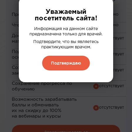
Уважаемый
Просмотр вебинаров
посетитель сайта!
Чтение статей
Информация на данном сайте
предназначена только для врачей.
Доступ к закрытым
материалам
Подтвердите, что вы являетесь
практикующим врачом.
Подборка материалов на
основе ваших интересов
Подтверждаю
Сохранение материалов в
закладки
Сохранение прогресса по
обучению
Возможность зарабатывать
баллы и обменивать
их на скидку до 100%
на вебинары и курсы