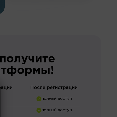
 получите
атформы!
рации
После регистрации