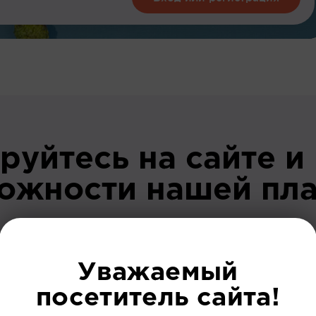
руйтесь на сайте и
можности нашей пл
До регист
Уважаемый
посетитель сайта!