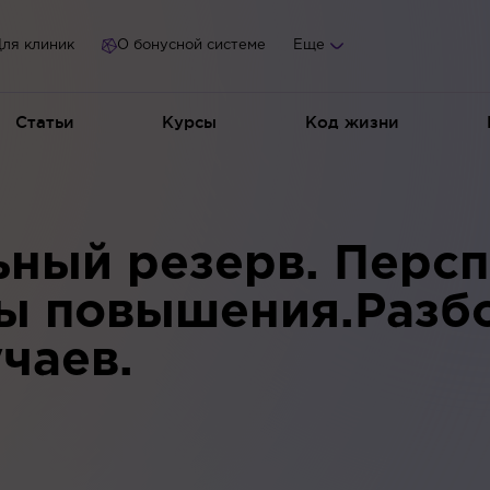
ля клиник
О бонусной системе
Еще
Статьи
Курсы
Код жизни
ьный резерв. Перс
ы повышения.Разб
чаев.