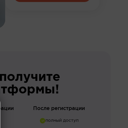
 получите
атформы!
рации
После регистрации