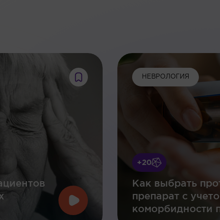
:
НЕВРОЛОГИЯ
+20
ациентов
Как выбрать про
х
препарат с учет
коморбидности п