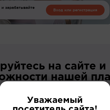
 и зарабатывайте
Вход или регистрация
руйтесь на сайте и
можности нашей пл
До регист
Уважаемый
посетитель сайта!