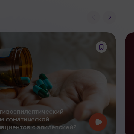
тивоэпилептический
ом соматической
ациентов с эпилепсией?