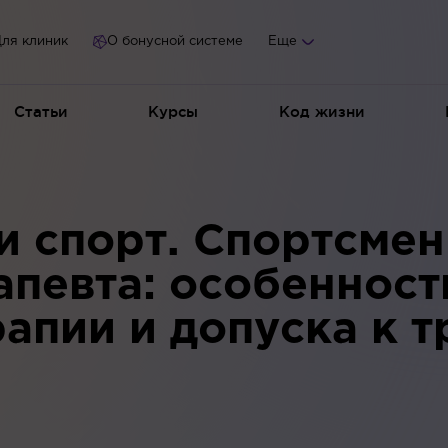
ля клиник
О бонусной системе
Еще
Статьи
Курсы
Код жизни
и спорт. Спортсмен
апевта: особенност
рапии и допуска к 