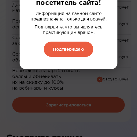
посетитель сайта!
Доступ к закрытым
материалам
Информация на данном сайте
предназначена только для врачей.
Подборка материалов на
основе ваших интересов
Подтвердите, что вы являетесь
практикующим врачом.
Сохранение материалов в
закладки
Подтверждаю
Сохранение прогресса по
обучению
Возможность зарабатывать
баллы и обменивать
их на скидку до 100%
на вебинары и курсы
Зарегистрироваться