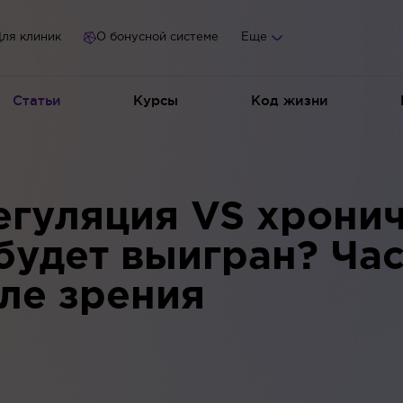
ля клиник
О бонусной системе
Еще
Статьи
Курсы
Код жизни
егуляция VS хрони
будет выигран? Част
ле зрения