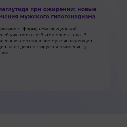
маглутида при ожирении: новые
чения мужского гипогонадизма
принимает форму неинфекционной
елей уже имеют избыток массы тела. В
болевания соотношение мужчин и женщин
ин чаще диагностируется ожирение, у
ние.