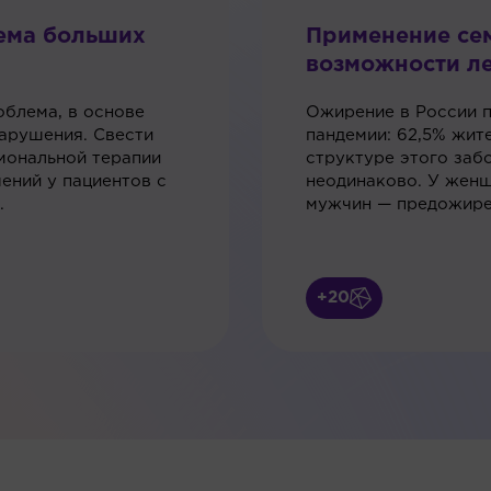
ема больших
Применение се
возможности ле
облема, в основе
Ожирение в России 
арушения. Свести
пандемии: 62,5% жит
мональной терапии
структуре этого за
ений у пациентов с
неодинаково. У женщ
.
мужчин — предожире
+20