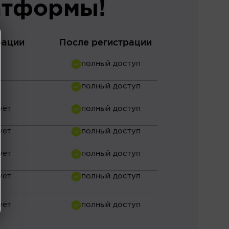
атформы!
рации
После регистрации