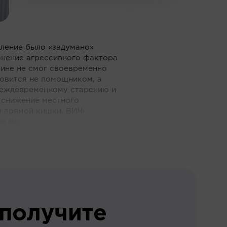
аление было «задумано»
анение агрессивного фактора
ине не смог своевременно
новится не помощником, а
реждевременному старению и
 снижение местного
и прямой кишки, ВИЧ-
 мо...
 получите