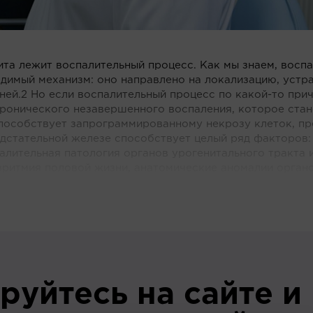
ита лежит воспалительный процесс. Как мы знаем, восп
димый механизм: оно направлено на локализацию, устр
й.2 Но если воспалительный процесс по какой-то прич
хронического незавершенного воспаления, которое ста
способствует запрограммированному некрозу клеток, п
едстательной железе способствует целый ряд факторов:
алительная патология органов урогенитального тракта 
ритмия половой жизни, анатомические аномалии органов
руйтесь на сайте и