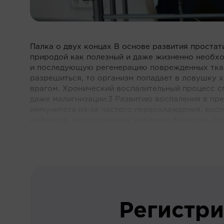
Палка о двух концах В основе развития простат
природой как полезный и даже жизненно необхо
и последующую регенерацию поврежденных ткане
разрешиться, то организм попадает в ловушку 
врагом. Хронический воспалительный процесс 
даже малигнизации.3 Развитию воспаления в пр
иммунитета из-за частого переохлаждения, восп
инфекция, незащищенная интимная близость, диз
Регистри