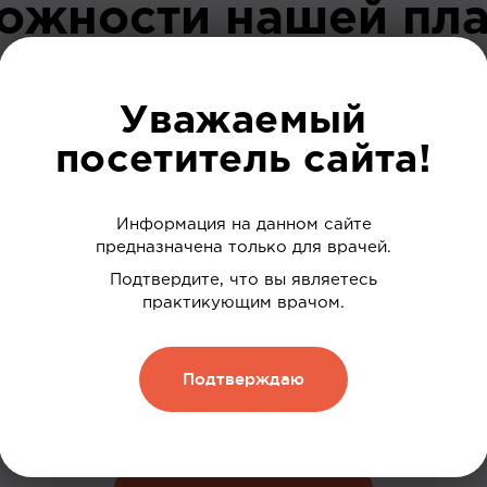
можности нашей пл
До регист
Уважаемый
посетитель сайта!
Информация на данном сайте
предназначена только для врачей.
 ваших интересов
Подтвердите, что вы являетесь
практикующим врачом.
дки
нию
Подтверждаю
 и обменивать их на скидку